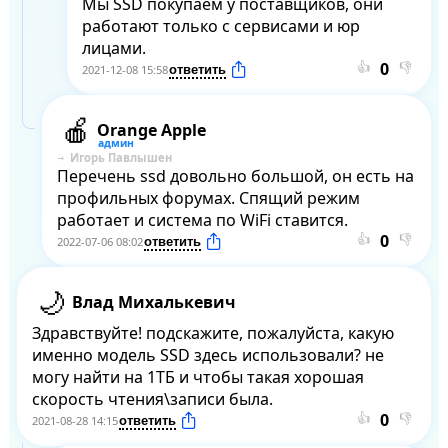
Мы SSD покупаем у поставщиков, они 
работают только с сервисами и юр 
лицами.
👍
👎
2021-12-08 15:58
Orange Apple
Игорь Павлышен
Перечень ssd довольно большой, он есть на 
профильных форумах. Спящий режим 
работает и система по WiFi ставится.
👍
👎
2022-07-06 08:02
Влад Михалькевич
Здравствуйте! подскажите, пожалуйста, какую 
именно модель SSD здесь использовали? не 
могу найти на 1ТБ и чтобы такая хорошая 
скорость чтения\записи была.
👍
👎
2021-08-28 14:15