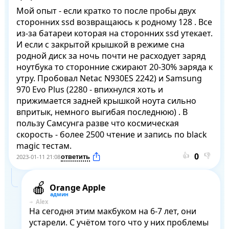
Мой опыт - если кратко то после пробы двух 
сторонних ssd возвращаюсь к родному 128 . Все 
из-за батареи которая на сторонних ssd утекает. 
И если с закрытой крышкой в режиме сна 
родной диск за ночь почти не расходует заряд 
ноутбука то сторонние сжирают 20-30% заряда к 
утру. Пробовал Netac N930ES 2242) и Samsung 
970 Evo Plus (2280 - впихнулся хоть и 
прижимается задней крышкой ноута сильно 
впритык, немного выгибая последнюю) . В 
пользу Самсунга разве что космическая 
скорость - более 2500 чтение и запись по black 
magic тестам.
👍
👎
2023-01-11 21:08
Orange Apple
Alex
На сегодня этим макбуком на 6-7 лет, они 
устарели. С учётом того что у них проблемы 