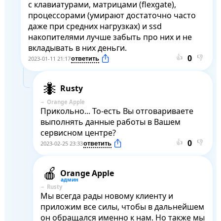
с клавиатурами, матрицами (flexgate), 
процессорами (умирают достаточно часто 
даже при средних нагрузках) и ssd 
накопителями лучше забыть про них и не 
вкладывать в них деньги.
👍
👎
2023-01-11 21:17
Rusty
Orange Apple
Прикольно... То-есть Вы отговариваете 
выполнять данные работы в Вашем 
сервисном центре?
👍
👎
2023-02-25 23:33
Orange Apple
Rusty
Мы всегда рады новому клиенту и 
приложим все силы, чтобы в дальнейшем 
он обращался именно к нам. Но также мы 