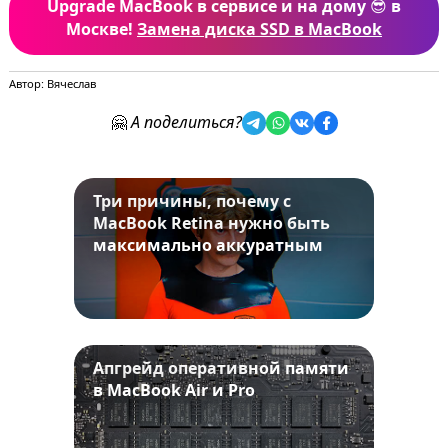
Upgrade MacBook в сервисе и на дому
😎
в
Москве!
Замена диска SSD в MacBook
Автор: Вячеслав
🤗
А поделиться?
Три причины, почему с
MacBook Retina нужно быть
максимально аккуратным
Апгрейд оперативной памяти
в MacBook Air и Pro