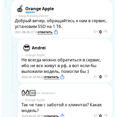
Orange Apple
Влад Михалькевич
Добрый вечер, обращайтесь к нам в сервис, 
установим SSD на 1 Тб.
👍
👎
2021-08-28 21:16
Andrei
Orange Apple
Не всегда можно обратиться в сервис, 
ибо не все живут в рф, а вот если бы 
выложили модель, помогли бы :)
👍
👎
2022-01-03 00:43
Orange Apple
Так че там с заботой о клиентах? Какая 
модель?
👍
👎
2023-05-01 18:57