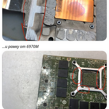
...и рамку от 6970М