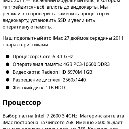
iMac 2011 — последний модульный iMac, в котором
«апгрейдится» всё, вплоть до видеокарты. Мы
решили это проверить: заменить процессор и
видеокарту, установить SSD и увеличить
оперативную память.
Наш подопытный это iMac 27 дюймов середины 2011
с характеристиками:
Процессор: Core i5 3.1 GHz
Оперативная память: 4GB PC3-10600 DDR3
Видеокарта: Radeon HD 6970M 1GB
Разрешение дисплея: 2560x1440
Жёсткий диск: 1TB HDD
Процессор
Выбор пал на Intel i7 2600 3,4GHz. Материнская плата
iMac построена на чипсете Z68. Именно 2600 выдаёт
лучшую производительность на Z68. Конечно, есть