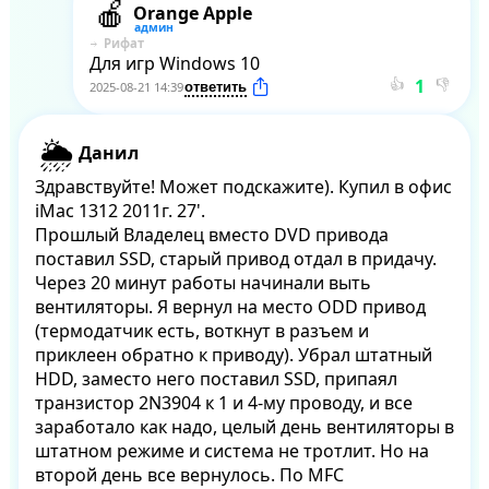
Orange Apple
Рифат
Для игр Windows 10
👍
👎
2025-08-21 14:39
Данил
Здравствуйте! Может подскажите). Купил в офис 
iMac 1312 2011г. 27'.

Прошлый Владелец вместо DVD привода 
поставил SSD, старый привод отдал в придачу. 
Через 20 минут работы начинали выть 
вентиляторы. Я вернул на место ODD привод 
(термодатчик есть, воткнут в разъем и 
приклеен обратно к приводу). Убрал штатный 
HDD, заместо него поставил SSD, припаял 
транзистор 2N3904 к 1 и 4-му проводу, и все 
заработало как надо, целый день вентиляторы в 
штатном режиме и система не тротлит. Но на 
второй день все вернулось. По MFC 