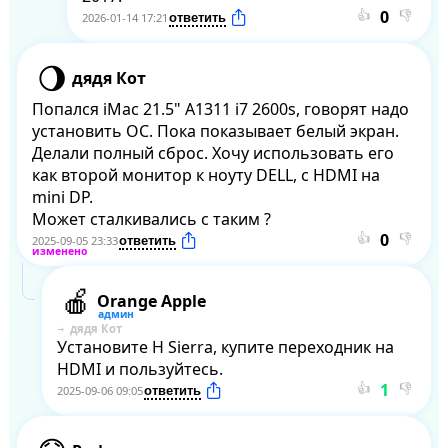
👍
👎
2026-01-14 17:21
дядя Кот
Попался iMac 21.5" A1311 i7 2600s, говорят надо 
установить ОС. Пока показывает белый экран. 
Делали полный сброс. Хочу использовать его 
как второй монитор к ноуту DELL, с HDMI на 
mini DP. 

Может сталкивались с таким ?
👍
👎
2025-09-05 23:33
Orange Apple
дядя Кот
Установите H Sierra, купите переходник на 
HDMI и пользуйтесь.
👍
👎
2025-09-06 09:05