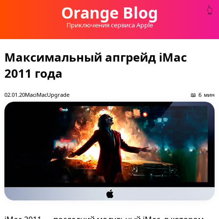
Orange Blog
Приключения сервиса Apple
Максимальный апгрейд iMac
2011 года
02.01.20
Mac
iMac
Upgrade
6