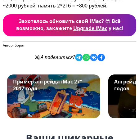
~2000 рублей, память 2*2Гб = ~800 рублей.
Захотелось обновить свой iMac?
😎
Всё
возможно, закажите
Upgrade iMac
у нас!
Автор: Борат
🤗
А поделиться?
Пример апгрейда iMac 27"
Апгрейд i
2017 года
годов
Ваши шикарные