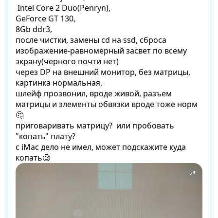
 Intel Core 2 Duo(Penryn), 

GeForce GT 130, 

8Gb ddr3,

после чистки, замены cd на ssd, сброса

изображение-равномерный засвет по всему 
экрану(черного почти нет)

через DP на внешний монитор, без матрицы, 
картинка нормальная,

шлейф прозвонил, вроде живой, разъем 
матрицы и элементы обвязки вроде тоже норм
🤔

приговаривать матрицу?  или пробовать 
"копать" плату?

с iMac дело не имел, может подскажите куда 
копать🧐