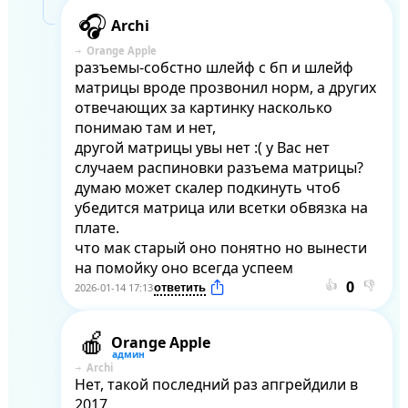
Archi
Orange Apple
разъемы-собстно шлейф с бп и шлейф 
матрицы вроде прозвонил норм, а других 
отвечающих за картинку насколько 
понимаю там и нет,

другой матрицы увы нет :( у Вас нет 
случаем распиновки разъема матрицы? 
думаю может скалер подкинуть чтоб 
убедится матрица или всетки обвязка на 
плате.

что мак старый оно понятно но вынести 
на помойку оно всегда успеем
👍
👎
2026-01-14 17:13
Orange Apple
Archi
Нет, такой последний раз апгрейдили в 
2017.