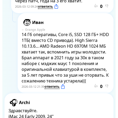
через патч, года на 3 его хватит.
👍
👎
2026-03-12 09:24
Иван
Orange Apple
14 Гб оперативы, Core i5, SSD 128 ГБ+ HDD 
1ТБ( вместо CD привода). High Sierra 
10.13.6... AMD Radeon HD 6970M 1024 МБ 
хватает так, вспомнить игры молодости. 
Брал аппарат в 2021 году за 30к в таком 
наборе с мэджик маус 1 поколения и 
оригинальной клавиатурой в комплекте, 
за 5 лет привык что за уши не оторвать. К 
сожалению техника устарела(((
👍
👎
2026-03-12 21:39
Archi
Здравствуйте.

iMac 24 Early 2009, 24"
