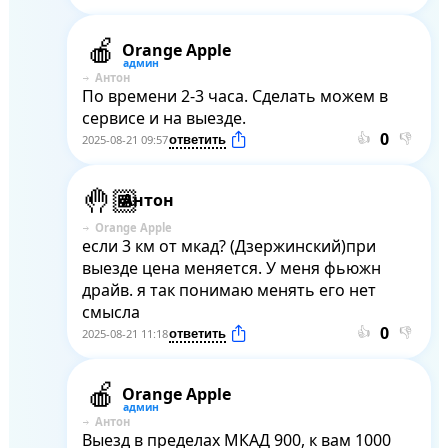
Orange Apple
Антон
По времени 2-3 часа. Сделать можем в 
сервисе и на выезде.
👍
👎
2025-08-21 09:57
Антон
Orange Apple
если 3 км от мкад? (Дзержинский)при 
выезде цена меняется. У меня фьюжн 
драйв. я так понимаю менять его нет 
смысла
👍
👎
2025-08-21 11:18
Orange Apple
Антон
Выезд в пределах МКАД 900, к вам 1000 