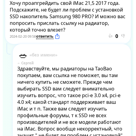
Хочу проапгрейдить свой iMac 21,5 2017 года. 
Подскажите, не будет ли проблем с установкой 
SSD накопитель Samsung 980 PRO? И можно вас 
попросить прислать ссылку на радиатор, 
который точно влезет?
👍
👎
2024-02-20 09:58
Сергей
Здравствуйте, мы радиаторы на TaoBao 
покупаем, вам ссылка не поможет, вы там 
ничего купить не сможете. Прежде чем 
выбирать SSD вам следует внимательно 
изучить вопрос, что такое pci-e 3.0 x4, pci-e 
4.0 x4; какой стандарт поддерживает ваш 
iMac и т п. Также вам следует изучить 
профильные форумы, т к SSD не всех 
производителей и не все модели работают 
на iMac. Вопрос вообще некорректный, что 
значит " не будет ли проблем с установкой" , 