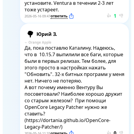
установите. Ventura в течении 2-3 лет 
тоже устареет.
👍
👎
2026-05-16 09:47
Юрий З.
Orange Apple
Да, пока поставлю Каталину. Надеюсь, 
что в  10.15.7 выпилили все баги, которые 
были в первых релизах. Тем более, для 
этого просто в настройках нажать 
"Обновить". 32-х битных программ у меня 
нет. Ничего не потеряю. 

А вот почему именно Вентуру Вы 
посоветовали? Наиболее хорошо дружит 
со старым железом?  При помощи 
OpenCore Legacy Patcher нужно же 
ставить? 
(https://dortania.github.io/OpenCore-
Legacy-Patcher/)
👍
👎
2026-05-16 11:33