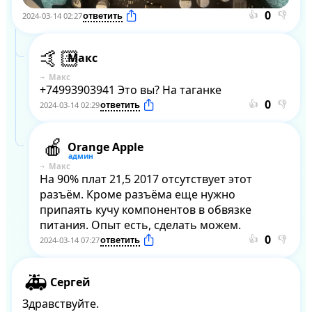
👍
👎
2024-03-14 02:27
Макс
Макс
+74993903941 Это вы? На таганке
👍
👎
2024-03-14 02:29
Orange Apple
Макс
На 90% плат 21,5 2017 отсутствует этот 
разъём. Кроме разъёма еще нужно 
припаять кучу компонентов в обвязке 
питания. Опыт есть, сделать можем.
👍
👎
2024-03-14 07:27
Сергей
Здравствуйте. 
