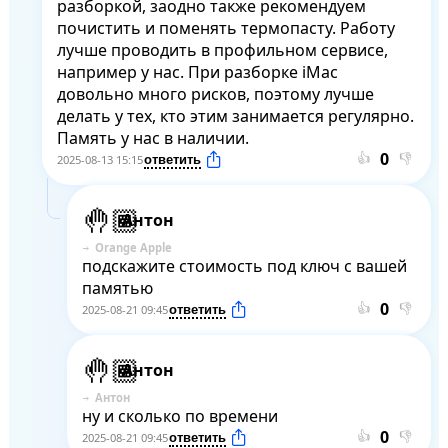
разборкой, заодно также рекомендуем 
почистить и поменять термопасту. Работу 
лучше проводить в профильном сервисе, 
например у нас. При разборке iMac 
довольно много рисков, поэтому лучше 
делать у тех, кто этим занимается регулярно. 
Память у нас в наличии.
👍
👎
2025-08-13 15:15
Антон
Orange Apple
подскажите стоимость под ключ с вашей 
памятью
👍
👎
2025-08-21 09:45
Антон
Антон
ну и сколько по времени
👍
👎
2025-08-21 09:45