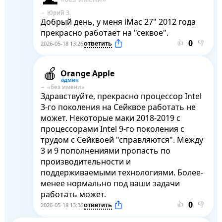
Юрий З.
Добрый день, у меня iMac 27" 2012 года 
прекрасно работает на "секвое".
👍
👎
2026-05-18 13:26
Orange Apple
Здравствуйте, прекрасно процессор Intel 
3-го поколения на Сейквое работать не 
может. Некоторые маки 2018-2019 с 
процессорами Intel 9-го поколения с 
трудом с Сейквоей "справляются". Между 
3 и 9 пополнениями пропасть по 
производительности и 
поддерживаемыми технологиями. Более-
менее нормально под ваши задачи 
работать может.
👍
👎
2026-05-18 13:36