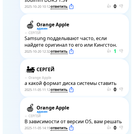
sodimm DDR3 1.5V
👍
👎
2025-10-20 10:12
Orange Apple
СЕРГЕЙ
Samsung подделывают часто, если 
найдете оригинал то его или Кингстон.
👍
👎
2025-10-20 12:32
СЕРГЕЙ
Orange Apple
а какой формат диска системы ставить
👍
👎
2025-11-05 11:12
Orange Apple
СЕРГЕЙ
В зависимости от версии OS, вам решать
👍
👎
2025-11-05 14:19