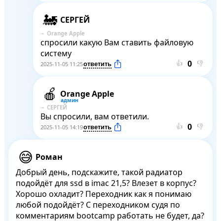
СЕРГЕЙ
Orange Apple
спросили какую Вам ставить файловую 
систему
👍
👎
2025-11-05 11:25
Orange Apple
СЕРГЕЙ
Вы спросили, вам ответили.
👍
👎
2025-11-05 14:19
Роман
Добрый день, подскажите, такой радиатор 
подойдёт для ssd в imac 21,5? Влезет в корпус? 
Хорошо охладит? Переходник как я понимаю  
любой подойдёт? С переходником судя по 
комментариям bootcamp работать не будет, да? 