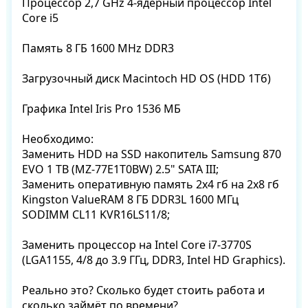
Процессор 2,7 GHz 4‑ядерный процессор Intel 
Core i5

Память 8 ГБ 1600 MHz DDR3

Загрузочный диск Macintoch HD OS (HDD 1Тб)

Графика Intel Iris Pro 1536 МБ

Необходимо:                                                                                                                                                                                                                                                                                                                     
Заменить HDD на SSD накопитель Samsung 870 
EVO 1 TB (MZ-77E1T0BW) 2.5" SATA III;                                                                                                                                                                                    
Заменить оперативную память 2х4 гб на 2х8 гб 
Kingston ValueRAM 8 ГБ DDR3L 1600 МГц 
SODIMM CL11 KVR16LS11/8;

Заменить процессор на Intel Core i7-3770S 
(LGA1155, 4/8 до 3.9 ГГц, DDR3, Intel HD Graphics).

Реально это? Сколько будет стоить работа и 
сколько займёт по времени?
