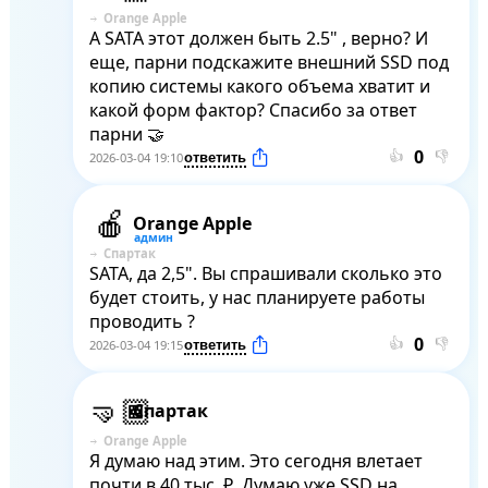
Orange Apple
A SATA этот должен быть 2.5" , верно? И 
еще, парни подскажите внешний SSD под 
копию системы какого объема хватит и 
какой форм фактор? Спасибо за ответ 
парни 🤝
👍
👎
2026-03-04 19:10
Orange Apple
Спартак
SATA, да 2,5". Вы спрашивали сколько это 
будет стоить, у нас планируете работы 
проводить ?
👍
👎
2026-03-04 19:15
Спартак
Orange Apple
Я думаю над этим. Это сегодня влетает 
почти в 40 тыс. ₽. Думаю уже SSD на 