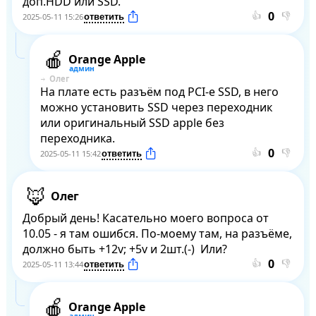
доп.HDD или SSD.
👍
👎
2025-05-11 15:26
Orange Apple
Олег
На плате есть разъём под PCI-e SSD, в него 
можно установить SSD через переходник 
или оригинальный SSD apple без 
переходника.
👍
👎
2025-05-11 15:42
Олег
Добрый день! Касательно моего вопроса от 
10.05 - я там ошибся. По-моему там, на разъёме, 
должно быть +12v; +5v и 2шт.(-)  Или?
👍
👎
2025-05-11 13:44
Orange Apple