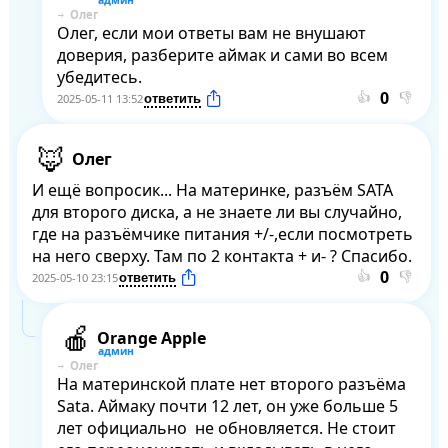
Олег
Олег, если мои ответы вам не внушают 
доверия, разберите аймак и сами во всем 
убедитесь.
👍
👎
2025-05-11 13:52
Олег
И ещё вопросик... На материнке, разъём SATA 
для второго диска, а не знаете ли вы случайно, 
где на разъёмчике питания +/-,если посмотреть 
на него сверху. Там по 2 контакта + и- ? Спасибо.
👍
👎
2025-05-10 23:15
Orange Apple
Олег
На материнской плате нет второго разъёма 
Sata. Аймаку почти 12 лет, он уже больше 5 
лет официально  не обновляется. Не стоит 