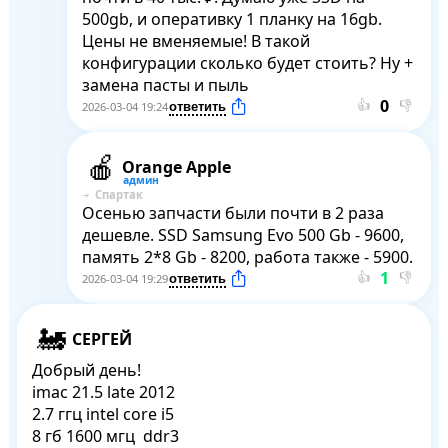
500gb, и оперативку 1 планку на 16gb. 
Цены не вменяемые! В такой 
конфигурации сколько будет стоить? Ну + 
замена пасты и пыль
👍
👎
2026-03-04 19:24
Orange Apple
Спартак
Осенью запчасти были почти в 2 раза 
дешевле. SSD Samsung Evo 500 Gb - 9600, 
память 2*8 Gb - 8200, работа также - 5900.
👍
👎
2026-03-04 19:29
СЕРГЕЙ
Добрый день! 

imac 21.5 late 2012 

2.7 ггц intel core i5 

8 гб 1600 мгц  ddr3 
