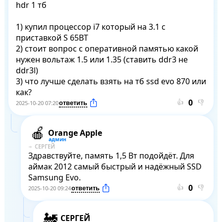
hdr 1 тб

1) купил процессор i7 который на 3.1 с 
приставкой S 65ВТ 

2) стоит вопрос с оперативной памятью какой 
нужен вольтаж 1.5 или 1.35 (ставить ddr3 не 
ddr3l)

3) что лучше сделать взять на тб ssd evo 870 или 
как?
👍
👎
2025-10-20 07:20
Orange Apple
СЕРГЕЙ
Здравствуйте, память 1,5 Вт подойдёт. Для 
аймак 2012 самый быстрый и надёжный SSD 
Samsung Evo.
👍
👎
2025-10-20 09:24
СЕРГЕЙ