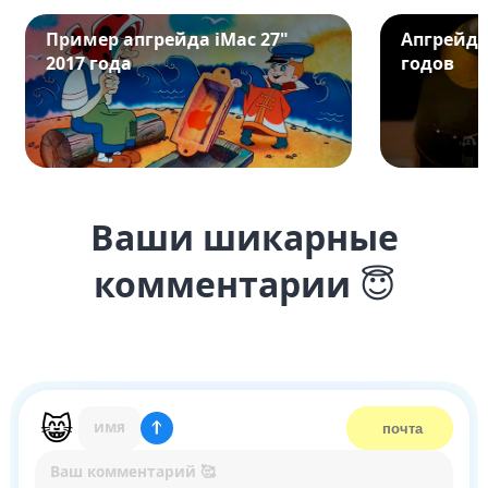
Пример апгрейда iMac 27"
Апгрейд i
2017 года
годов
Ваши шикарные
комментарии
😇