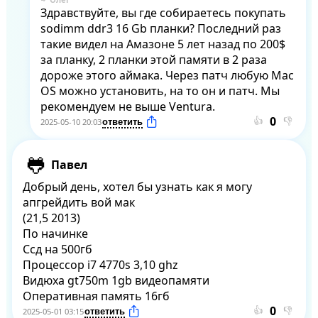
Здравствуйте, вы где собираетесь покупать 
sodimm ddr3 16 Gb планки? Последний раз 
такие видел на Амазоне 5 лет назад по 200$ 
за планку, 2 планки этой памяти в 2 раза 
дороже этого аймака. Через патч любую Mac 
OS можно установить, на то он и патч. Мы 
рекомендуем не выше Ventura.
👍
👎
2025-05-10 20:03
Павел
Добрый день, хотел бы узнать как я могу 
апгрейдить вой мак 

(21,5 2013) 

По начинке 

Ссд на 500гб

Процессор i7 4770s 3,10 ghz

Видюха gt750m 1gb видеопамяти 

Оперативная память 16гб
👍
👎
2025-05-01 03:15