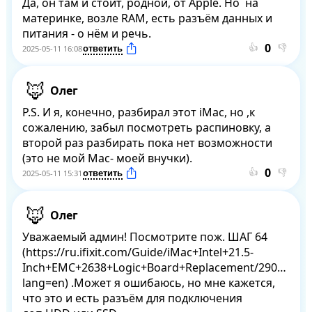
Да, он там и стоит, родной, от Apple. Но  на 
материнке, возле RAM, есть разъём данных и 
питания - о нём и речь.
👍
👎
2025-05-11 16:08
Олег
P.S. И я, конечно, разбирал этот iMac, но ,к 
сожалению, забыл посмотреть распиновку, а 
второй раз разбирать пока нет возможности 
(это не мой Mac- моей внучки).
👍
👎
2025-05-11 15:31
Олег
Уважаемый админ! Посмотрите пож. ШАГ 64 
(https://ru.ifixit.com/Guide/iMac+Intel+21.5-
Inch+EMC+2638+Logic+Board+Replacement/29012?
lang=en) .Может я ошибаюсь, но мне кажется, 
что это и есть разъём для подключения  