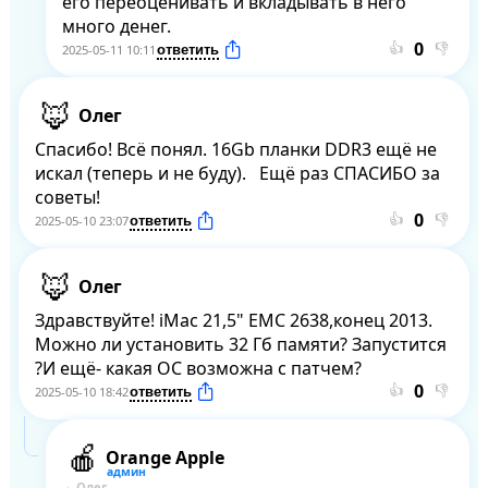
его переоценивать и вкладывать в него 
много денег.
👍
👎
2025-05-11 10:11
Олег
Спасибо! Всё понял. 16Gb планки DDR3 ещё не 
искал (теперь и не буду).   Ещё раз СПАСИБО за 
советы!
👍
👎
2025-05-10 23:07
Олег
Здравствуйте! iMac 21,5" EMC 2638,конец 2013. 
Можно ли установить 32 Гб памяти? Запустится 
?И ещё- какая ОС возможна с патчем?
👍
👎
2025-05-10 18:42
Orange Apple
Олег