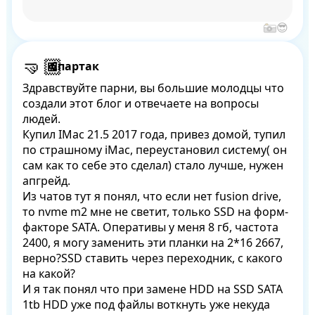
Спартак
Здравствуйте парни, вы большие молодцы что 
создали этот блог и отвечаете на вопросы 
людей.

Купил IMac 21.5 2017 года, привез домой, тупил 
по страшному iMac, переустановил систему( он 
сам как то себе это сделал) стало лучше, нужен 
апгрейд.

Из чатов тут я понял, что если нет fusion drive, 
то nvme m2 мне не светит, только SSD на форм-
факторе SATA. Оперативы у меня 8 гб, частота 
2400, я могу заменить эти планки на 2*16 2667, 
верно?SSD ставить через переходник, с какого 
на какой? 

И я так понял что при замене HDD на SSD SATA 
1tb HDD уже под файлы воткнуть уже некуда 