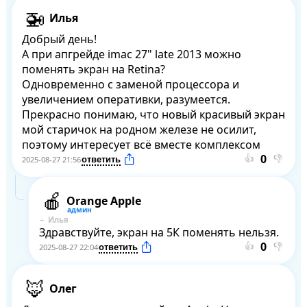
Илья
Добрый день!

А при апгрейде imac 27" late 2013 можно 
поменять экран на Retina?

Одновременно с заменой процессора и 
увеличением оперативки, разумеется.

Прекрасно понимаю, что новый красивый экран 
мой старичок на родном железе не осилит, 
поэтому интересует всё вместе комплексом
👍
👎
2025-08-27 21:56
Orange Apple
Илья
Здравствуйте, экран на 5К поменять нельзя.
👍
👎
2025-08-27 22:04
Олег