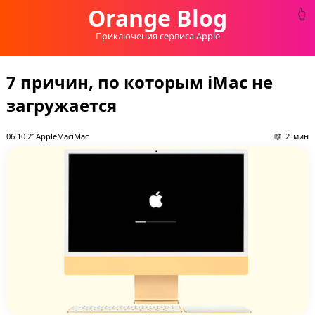
Orange Blog
Приключения сервиса Apple
7 причин, по которым iMac не
загружается
06.10.21
Apple
Mac
iMac
2