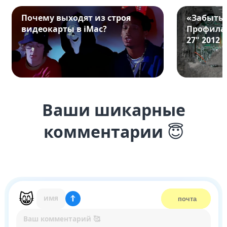
Почему выходят из строя
«Забыты
видеокарты в iMac?
Профилак
27" 2012
Ваши шикарные
комментарии
😇