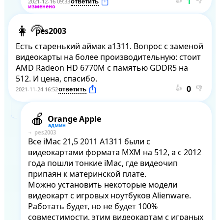
👍
👎
2021-12-16 09:33
pes2003
Есть старенький аймак а1311. Вопрос с заменой 
видеокарты на более производительную: стоит 
АМD Rаdеоn НD 6770М с памятью GDDR5 на 
512. И цена, спасибо.
👍
👎
2021-11-24 16:52
Orange Apple
pes2003
Все iMac 21,5 2011 A1311 были с 
видеокартами формата MXM на 512, а с 2012 
года пошли тонкие iMac, где видеочип 
припаян к материнской плате.

Можно установить некоторые модели 
видеокарт с игровых ноутбуков Alienware. 
Работать будет, но не будет 100% 
совместимости, этим видеокартам с играных 