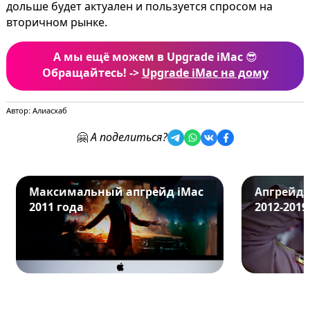
дольше будет актуален и пользуется спросом на
вторичном рынке.
А мы ещё можем в Upgrade iMac
😎
Обращайтесь! ->
Upgrade iMac на дому
Автор: Алиасхаб
🤗
А поделиться?
Максимальный апгрейд iMac
Апгрейд 
2011 года
2012-2019