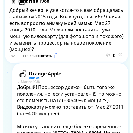
Marina1988
Добрый вечер, я уже когда-то к вам обращалась 
с аймаком 2015 года. Всё круто, спасибо! Сейчас 
есть вопрос по аймаку моей мамы: iMac 27" 
конца 2010 года. Можно ли поставить туда 
мощную видеокарту (для фотошопа и похожего) 
и заменить процессор на новое поколение 
(мощнее)?
👍
👎
2021-12-11 19:46
Orange Apple
Marina1988
Добрый! Процессор должен быть того же 
поколения, но, если установлен i5, то можно 
его поменять на i7 (+30\40% к мощи 💪). 
Видеокарту можно поставить от iMac 27 2011 
(на ~40% мощнее).

Можно установить ещё более современные 
видеокарты от NVIDIA: 780М и 880М. Но есть 