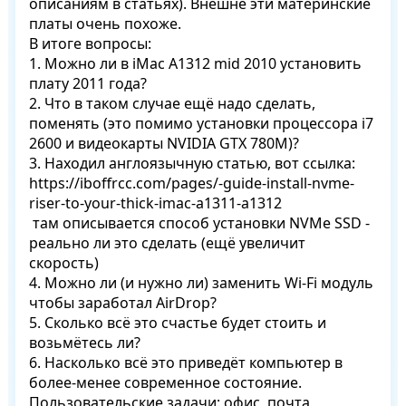
описаниям в статьях). Внешне эти материнские 
платы очень похоже.

В итоге вопросы:

1. Можно ли в iMac A1312 mid 2010 установить 
плату 2011 года?

2. Что в таком случае ещё надо сделать, 
поменять (это помимо установки процессора i7 
2600 и видеокарты NVIDIA GTX 780M)?

3. Находил англоязычную статью, вот ссылка:

https://iboffrcc.com/pages/-guide-install-nvme-
riser-to-your-thick-imac-a1311-a1312

 там описывается способ установки NVMe SSD - 
реально ли это сделать (ещё увеличит 
скорость)

4. Можно ли (и нужно ли) заменить Wi-Fi модуль 
чтобы заработал AirDrop?

5. Сколько всё это счастье будет стоить и 
возьмётесь ли?

6. Насколько всё это приведёт компьютер в 
более-менее современное состояние.

Пользовательские задачи: офис, почта, 