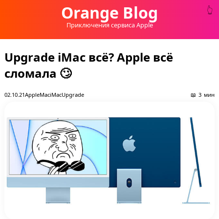
Orange Blog
Приключения сервиса Apple
Upgrade iMac всё? Apple всё
сломала 🙄
02.10.21
Apple
Mac
iMac
Upgrade
3