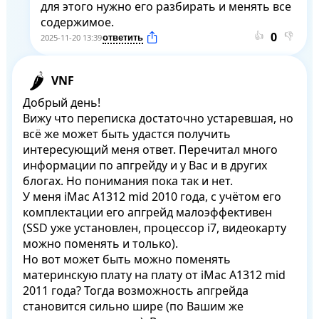
для этого нужно его разбирать и менять все 
содержимое.
👍
👎
2025-11-20 13:39
VNF
Добрый день!

Вижу что переписка достаточно устаревшая, но 
всё же может быть удастся получить 
интересующий меня ответ. Перечитал много 
информации по апгрейду и у Вас и в других 
блогах. Но понимания пока так и нет.

У меня iMac A1312 mid 2010 года, с учётом его 
комплектации его апгрейд малоэффективен 
(SSD уже установлен, процессор i7, видеокарту 
можно поменять и только). 

Но вот может быть можно поменять 
материнскую плату на плату от iMac А1312 mid 
2011 года? Тогда возможность апгрейда 
становится сильно шире (по Вашим же 