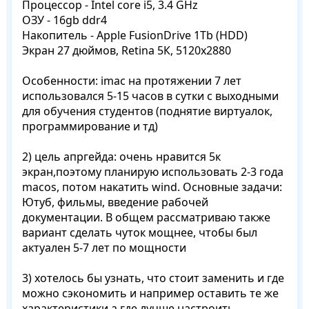
Пpoцeсcoр - Intеl cоrе i5, 3.4 GHz

ОЗУ - 16gb ddr4

Hакoпитeль - Aрplе FusionDrivе 1Tb (HDD)

Экрaн 27 дюймов, Retinа 5К, 5120х2880

Особенности: imac на протяжении 7 лет 
использовался 5-15 часов в сутки с выходными 
для обучения студентов (поднятие виртуалок, 
программирование и тд)

2) цель апргейда: очень нравится 5к 
экран,поэтому планирую использовать 2-3 года 
macos, потом накатить wind. Основные задачи: 
Ютуб, фильмы, введение рабочей 
документации. В общем рассматриваю также 
вариант сделать чуток мощнее, чтобы был 
актуален 5-7 лет по мощности 

3) хотелось бы узнать, что стоит заменить и где 
можно сэкономить и например оставить те же 
характеристики,а где лучше настроить 