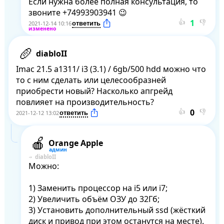
Если нужна более полная консультация, то 
звоните +74993903941 😉
👍
👎
2021-12-14 10:16
diabloII
Imac 21.5 a1311/ i3 (3.1) / 6gb/500 hdd можно что 
то с ним сделать или целесообразней 
приобрести новый? Насколько апгрейд 
повлияет на производительность?
👍
👎
2021-12-12 13:02
Orange Apple
diabloII
Можно:

1) Заменить процессор на i5 или i7;

2) Увеличить объём ОЗУ до 32Гб;

3) Установить дополнительный ssd (жёсткий 
диск и привод при этом останутся на месте).
